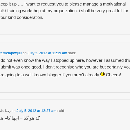
keep it up …. i want to request you to please manage a motivational
talk/ training workshop at my organization. i shall be very great full for
your kind consideration.
Patriciapwqu0
on
July 5, 2012 at 11:19 am
said:
I do not even know the way I stopped up here, however I assumed thi
submit was once good. I don’t recognise who you are but certainly yo
are going to a well-known blogger if you aren’t already
Cheers!
رضا خاں
on
July 5, 2012 at 12:27 am
said:
گڈ ھو گیا – اچھا کام ھے