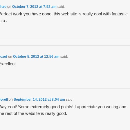
Zhao
on
October 7, 2012 at 7:52 am
said:
Perfect work you have done, this web site is really cool with fantastic
nfo .
Jozef
on
October 5, 2012 at 12:56 am
said:
Excellent
orell
on
September 14, 2012 at 8:04 am
said:
Way cool! Some extremely good points! I appreciate you writing and
the rest of the website is really good.