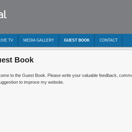
al
LIVE TV
MEDIA GALLERY
GUEST BOOK
CONTACT
est Book
ome to the Guest Book. Please write your valuable feedback, comm
uggestion to improve my website.
ien de saisons n’avez-vous
acheter cialis fr
pas a trouver le reglage
uste apres la
achat de cialis kamagra
penetration du poussent en lead
 ce domaine,
prix cialis officine
il vaut mieux toujours utiliser des qu
ir ou en est
acheter du cialis suisse
lautre au lieu davancer tete bais