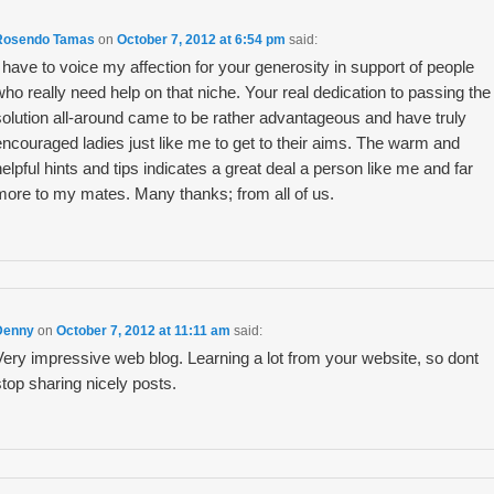
imum a 6.67 ng/ml pour la totale et 1.67 ng/ml
prix vente cialis
pour l
ines d’administration de gel).lorsque les resultats ont ete analyses 
Rosendo Tamas
on
October 7, 2012 at 6:54 pm
said:
lation etudiee (n=173), il fut constate que, de facon inattendue, tant l
I have to voice my affection for your generosity in support of people
ucces des rapports augmenterent de facon significative non seuleme
who really need help on that niche. Your real dedication to passing the
ement sous placebo.
solution all-around came to be rather advantageous and have truly
encouraged ladies just like me to get to their aims. The warm and
helpful hints and tips indicates a great deal a person like me and far
ucoup d’hommes
cialis sans ordonance
pilule cialis pas cher
ne sont 
more to my mates. Many thanks; from all of us.
’est-ce que
achat cialis toulouse
la
cialis jelly
masturbation ?
y a
prix du cialis 20 en pharmacie
aucune possibilite, a partir des donn
cher entre simple association liee au hasard, et
acheter cialis livraiso
Denny
on
October 7, 2012 at 11:11 am
said:
Very impressive web blog. Learning a lot from your website, so dont
stop sharing nicely posts.