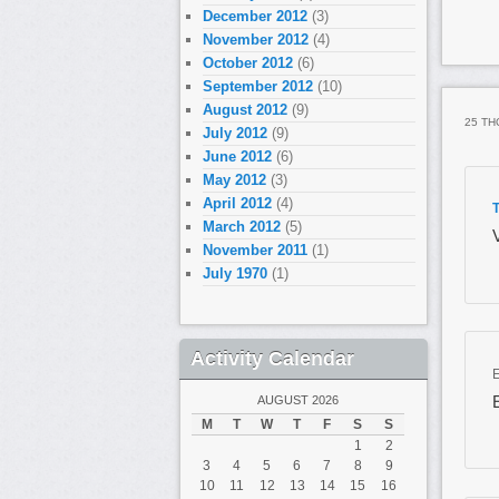
December 2012
(3)
«ete
November 2012
(4)
vous
October 2012
(6)
«viv
September 2012
(10)
la p
August 2012
(9)
phar
25 TH
July 2012
(9)
diff
June 2012
(6)
May 2012
(3)
Mais
April 2012
(4)
March 2012
(5)
l’im
November 2011
(1)
July 1970
(1)
Les 
(ren
suis
Activity Calendar
la se
AUGUST 2026
Une 
M
T
W
T
F
S
S
reun
1
2
3
4
5
6
7
8
9
10
11
12
13
14
15
16
Ces 