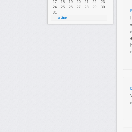
17
18
19
20
21
22
23
(max
24
25
26
27
28
29
30
sema
31
popu
« Jun
de s
egal
Bea
• qu
Il n’
tran