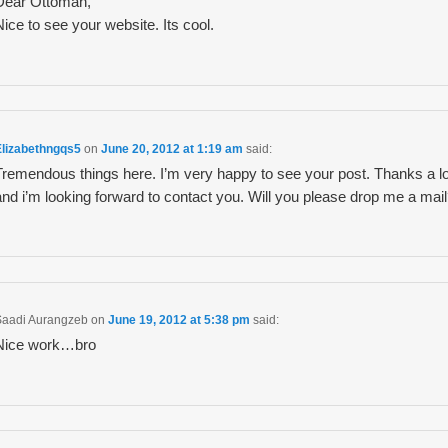
Dear Ottoman,
Nice to see your website. Its cool.
Elizabethngqs5
on
June 20, 2012 at 1:19 am
said:
Tremendous things here. I’m very happy to see your post. Thanks a lo
and i’m looking forward to contact you. Will you please drop me a mai
Saadi Aurangzeb
on
June 19, 2012 at 5:38 pm
said:
Nice work…bro