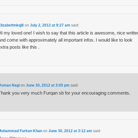
Elizabethnkqj8
on
July 2, 2012 at 9:27 am
said:
Hi my loved one! I wish to say that this article is awesome, nice writte
and come with approximately all important infos. I would like to look
extra posts like this .
Usman Nagi
on
June 30, 2012 at 3:05 pm
said:
Thank you very much Furqan sb for your encouraging comments.
Muhammad Furkan Khan
on
June 30, 2012 at 3:12 am
said: