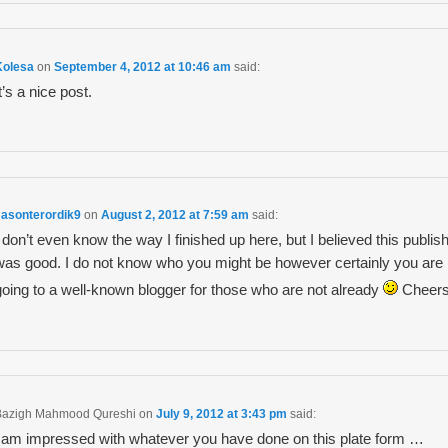
Kolesa
on
September 4, 2012 at 10:46 am
said:
t’s a nice post.
Jasonterordik9
on
August 2, 2012 at 7:59 am
said:
I don’t even know the way I finished up here, but I believed this publis
was good. I do not know who you might be however certainly you are
going to a well-known blogger for those who are not already
Cheers
Bazigh Mahmood Qureshi
on
July 9, 2012 at 3:43 pm
said:
i am impressed with whatever you have done on this plate form …