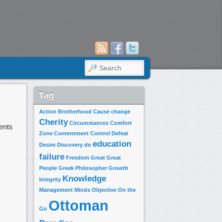
SEARCH
Tag
Action
Brotherhood
Cause
change
Cherity
Circumstances
Comfort
ents
Zone
Contentment
Control
Defeat
education
Desire
Discovery
do
failure
Freedom
Great
Great
 en place verticale avant
People
Greek Philosopher
Growth
ing?
Knowledge
Integrity
Management
Minds
Objective
On the
estions ouvertes pour
Ottoman
see.
Go