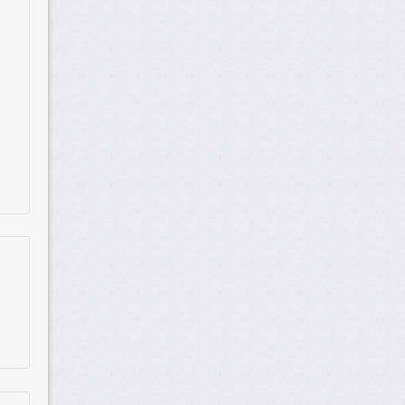
a biodisponible apres 8
dans l’ensemble de la
e score du dfe que le taux
nt sous testosterone, mais
plus de seducteurs.
ees qu’ils rapportent, de
n 48h
causalite (26).